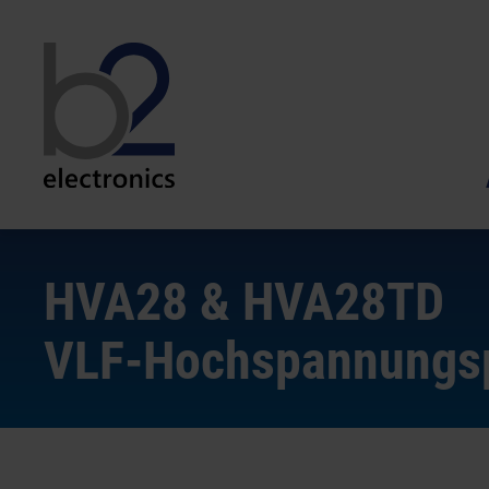
HVA28
&
HVA28
TD
VLF-Hochspannungsp