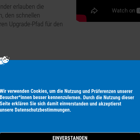
nder erlauben die
, den schnellen
ren Upgrade-Pfad für den
, 21 kV
peak
rms
,1 Hz @ 20 kV
Wir verwenden Cookies, um die Nutzung und Präferenzen unserer
rms
Besucher*innen besser kennen­zulernen. Durch die Nutzung dieser
Seite erklären Sie sich damit ein­verstanden und akzeptierst
unsere
Daten­schutz­bestimmungen
.