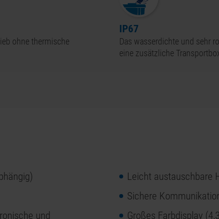
IP67
ieb ohne thermische
Das wasserdichte und sehr r
eine zusätzliche Transportbox
bhängig)
Leicht austauschbare 
Sichere Kommunikation
ktronische und
Großes Farbdisplay (4,3