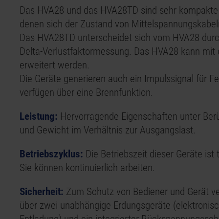
Das
HVA28
und das
HVA28
TD sind sehr kompakte
denen sich der Zustand von Mittelspannungskabel
Das
HVA28
TD unterscheidet sich vom
HVA28
durc
Delta-Verlustfaktormessung. Das
HVA28
kann mit 
erweitert werden.
Die Geräte generieren auch ein Impulssignal für F
verfügen über eine Brennfunktion.
Leistung:
Hervorragende Eigenschaften unter Ber
und Gewicht im Verhältnis zur Ausgangslast.
Betriebszyklus:
Die Betriebszeit dieser Geräte ist
Sie können kontinuierlich arbeiten.
Sicherheit:
Zum Schutz von Bediener und Gerät ve
über zwei unabhängige Erdungsgeräte (elektroni