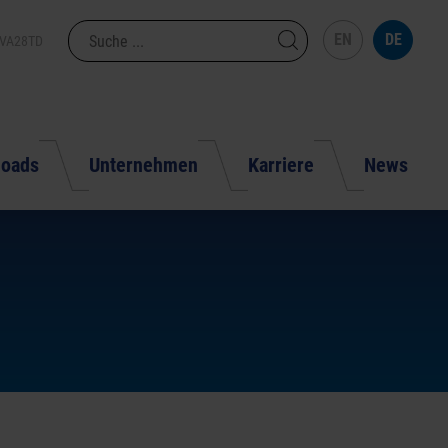
EN
DE
VA28
TD
loads
Unternehmen
Karriere
News