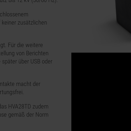
tz bis 12 kV (50/60 Hz).
eschlossenem
 keiner zusätzlichen
gt. Für die weitere
ellung von Berichten
e später über USB oder
ntakte macht der
tungsfrei.
 das
HVA28
TD zudem
nose gemäß der Norm