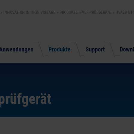
INNOVATION IN HIGH VOLTAGE
PRODUKTE
VLF-PRÜFGERÄTE
HVA28
&
H
Anwendungen
Produkte
Support
Down
rüfgerät