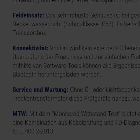
Entladung) und ein integrierter Rückspannungsschu
Feldeinsatz:
Das sehr robuste Gehäuse ist bei g
Deckel wasserdicht (Schutzklasse IP67). Es bedarf
Transportbox.
Konnektivität:
Vor Ort wird kein externer PC benöti
Überprüfung der Ergebnisse und zur einfachen Erst
mithilfe von Software-Tools können alle Ergebniss
Bluetooth heruntergeladen werden.
Service und Wartung:
Ohne Öl- oder Lichtbogenko
Trockentransformator diese Prüfgeräte nahezu war
MTW:
Mit dem "Monitored Withstand Test" bietet
eine Kombination aus Kabelprüfung und TD-Diag
IEEE 400.2-2013
.