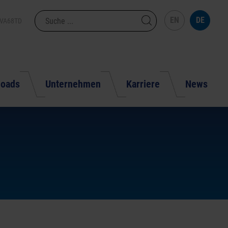
EN
DE
VA68
TD
loads
Unternehmen
Karriere
News