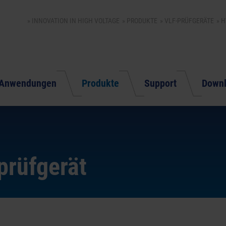
INNOVATION IN HIGH VOLTAGE
PRODUKTE
VLF-PRÜFGERÄTE
H
Anwendungen
Produkte
Support
Down
rüfgerät