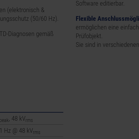
Software editierbar.
n (elektronisch &
nungsschutz (50/60 Hz).
Flexible Anschlussmögl
ermöglichen eine einfac
 TD-Diagnosen gemäß
Prüfobjekt.
Sie sind in verschiedene
, 48 kV
peak
rms
.1 Hz @ 48 kV
rms