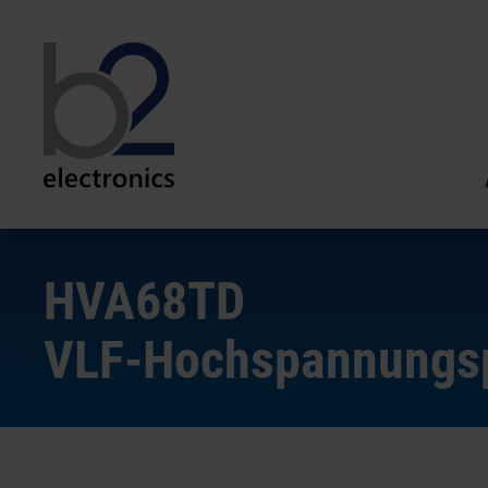
HVA68
TD
VLF-Hochspannungsp