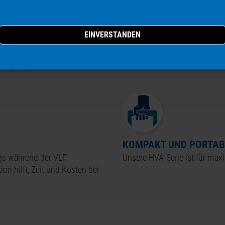
UNBEGRENZTE BETRIEB
iagnosesystem erweitert
Die Betriebszeit ist thermisc
nzugefügt werden.
der Spezifikationen.
KOMPAKT UND PORTAB
ags während der VLF-
Unsere
HVA-
Serie ist für max
on hilft, Zeit und Kosten bei