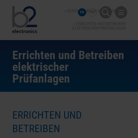
SCHULUNGEN IN DEUTSCHLAND
EN
DE
ERRICHTEN UND BETREIBEN
ELEKTRISCHER PRÜFANLAGEN
Errichten und Betreiben
elektrischer
Prüfanlagen
ERRICHTEN UND
BETREIBEN