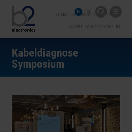
EN
DE
HOME
COMPANY
B2 GERMANY
KABELDIAGNOSE SYMPOSIUM
Kabeldiagnose
Symposium